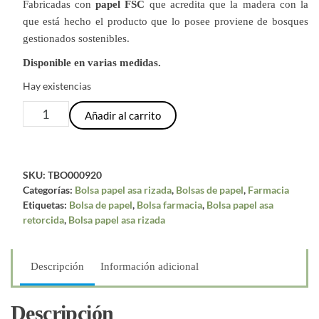
Fabricadas con
papel FSC
que acredita que la madera con la
que está hecho el producto que lo posee proviene de bosques
gestionados sostenibles.
Disponible en varias medidas.
Hay existencias
Bolsa
Añadir al carrito
papel
farmacia
asa
SKU:
TBO000920
retorcida
Categorías:
Bolsa papel asa rizada
,
Bolsas de papel
,
Farmacia
|
Etiquetas:
Bolsa de papel
,
Bolsa farmacia
,
Bolsa papel asa
24+11x32
retorcida
,
Bolsa papel asa rizada
cm
|
Caja
Descripción
Información adicional
150uds
cantidad
Descripción