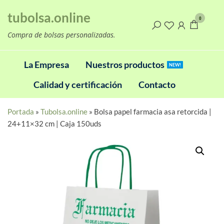
Saltar
tubolsa.online
al
0
contenido
Compra de bolsas personalizadas.
La Empresa
Nuestros productos
NEW!
Calidad y certificación
Contacto
Portada
»
Tubolsa.online
»
Bolsa papel farmacia asa retorcida |
24+11×32 cm | Caja 150uds