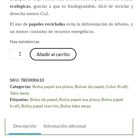
ecológicas
, gracias a que es biodegradable, fácil de reciclar y
desecha menos Co2.
El uso de
papeles reciclados
evita la deforestación de árboles, y
un menor consumo de recursos energéticos.
Hay existencias
Bolsa
Añadir al carrito
de
papel
kraft
SKU:
TBO000610
con
Categorías:
Bolsa papel asa plana
,
Bolsas de papel
,
Color Kraft
,
asa
Take away
plana
Etiquetas:
Bolsa de papel
,
Bolsa papel asa plana
,
Bolsa papel
|
kraft
,
Bolsa papel marrón
,
Bolsa take away
32+12x22
cm
|
Descripción
Información adicional
Caja