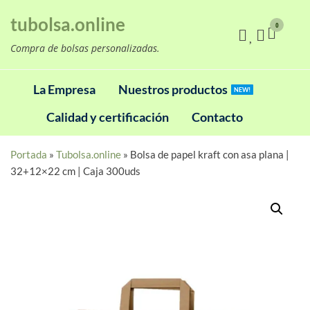
Saltar
tubolsa.online
al
0
contenido
Compra de bolsas personalizadas.
La Empresa
Nuestros productos
NEW!
Calidad y certificación
Contacto
Portada
»
Tubolsa.online
»
Bolsa de papel kraft con asa plana |
32+12×22 cm | Caja 300uds