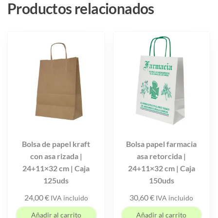
Productos relacionados
Bolsa de papel kraft
Bolsa papel farmacia
con asa rizada |
asa retorcida |
24+11×32 cm | Caja
24+11×32 cm | Caja
125uds
150uds
24,00
€
30,60
€
IVA incluido
IVA incluido
Añadir al carrito
Añadir al carrito