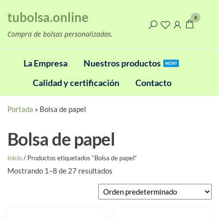
Saltar
tubolsa.online
al
0
contenido
Compra de bolsas personalizadas.
La Empresa
Nuestros productos
NEW!
Calidad y certificación
Contacto
Portada
»
Bolsa de papel
Bolsa de papel
Inicio
/ Productos etiquetados “Bolsa de papel”
Mostrando 1–8 de 27 resultados