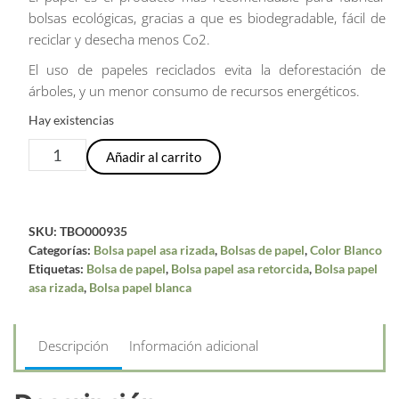
bolsas ecológicas, gracias a que es biodegradable, fácil de
reciclar y desecha menos Co2.
El uso de papeles reciclados evita la deforestación de
árboles, y un menor consumo de recursos energéticos.
Hay existencias
Bolsa
Añadir al carrito
de
papel
blanca
SKU:
TBO000935
con
Categorías:
Bolsa papel asa rizada
,
Bolsas de papel
,
Color Blanco
asa
Etiquetas:
Bolsa de papel
,
Bolsa papel asa retorcida
,
Bolsa papel
rizada
asa rizada
,
Bolsa papel blanca
|
24+11x32
cm
Descripción
Información adicional
|
Caja