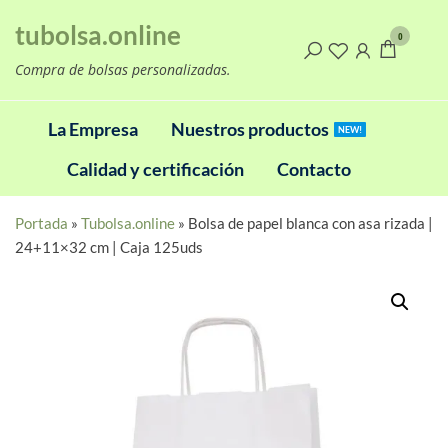
Saltar
tubolsa.online
al
0
contenido
Compra de bolsas personalizadas.
La Empresa
Nuestros productos
NEW!
Calidad y certificación
Contacto
Portada
»
Tubolsa.online
»
Bolsa de papel blanca con asa rizada |
24+11×32 cm | Caja 125uds