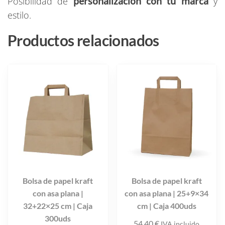
Posibilidad de
personalización con tu marca
y
estilo.
Productos relacionados
Bolsa de papel kraft
Bolsa de papel kraft
con asa plana |
con asa plana | 25+9×34
32+22×25 cm | Caja
cm | Caja 400uds
300uds
54,40
€
IVA incluido