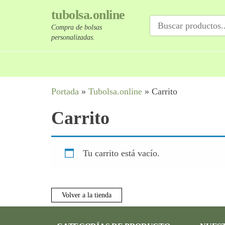
Saltar
tubolsa.online
al
Compra de bolsas
contenido
personalizadas.
Portada
»
Tubolsa.online
»
Carrito
Carrito
Tu carrito está vacío.
Volver a la tienda